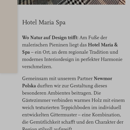
Hotel Maria Spa
Wo Natur auf Design trifft:
Am Fuße der
malerischen Pieninen liegt das
Hotel Maria &
Spa
– ein Ort, an dem regionale Tradition und
modernes Interiordesign in perfekter Harmonie
verschmelzen.
Gemeinsam mit unserem Partner
Newmor
Polska
durften wir zur Gestaltung dieses
besonderen Ambientes beitragen. Die
Gästezimmer verbinden warmes Holz mit einem
weich texturierten Teppichboden im individuell
entwickelten Gittermuster – eine Kombination,
die Gemütlichkeit schafft und den Charakter der
Region stilvoll aufgreift.