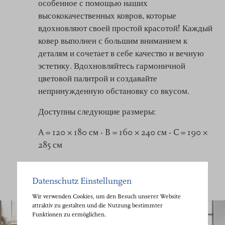
особенное с помощью наших
высококачественных ковров, которые
вдохновляют своей простой красотой! Каждый
ковер выполнен с большим вниманием к
деталям и сочетает в себе качество и вечную
эстетику. Вдохновляйтесь гармоничной
цветовой палитрой и создавайте
непринужденную обстановку со вкусом.
Доступны следующие размеры:
A = 120 × 180 см - B = 160 × 240 см - C = 190 ×
285 см
Datenschutz Einstellungen
Wir verwenden Cookies, um den Besuch unserer Website
attraktiv zu gestalten und die Nutzung bestimmter
Funktionen zu ermöglichen.