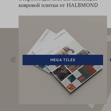
ковровой плитки от HALBMOND
MEGA TILES