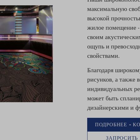
Наши широкополос
максимальную своб
высокой прочностью
жилое помещение 
своим акустически
ощупь и превосход
свойствами.
Благодаря широкому
рисунков, а также
индивидуальных р
может быть спланир
дизайнерскими и ф
ПОДРОБНЕЕ - К
ЗАПРОСИТЬ