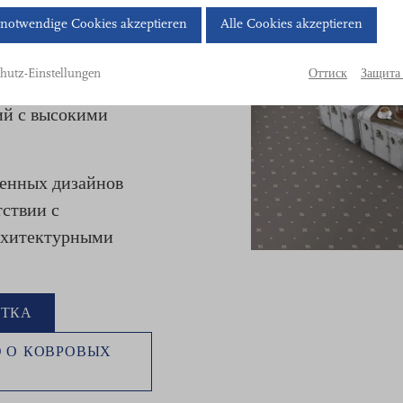
тро монтируются,
Cookie-
notwendige Cookies akzeptieren
Alle Cookies akzeptieren
ологичны.
Banner
 битума подложке и
geöffnet.
Оттиск
Защита
hutz-Einstellungen
ам они идеально
Bitte
ий с высокими
treffen
Sie
eine
менных дизайнов
Auswahl.
тствии с
рхитектурными
ИТКА
 О КОВРОВЫХ