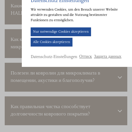
Datenschutz Einstellungen
Какие экологичные материалы использует
Wir verwenden Cookies, um den Besuch unserer Website
HALBMOND?
attraktiv zu gestalten und die Nutzung bestimmter
Funktionen zu ermöglichen.
Cookie-
Nur notwendige Cookies akzeptieren
Banner
Как ковровые покрытия влияют на акустику и
Alle Cookies akzeptieren
geöffnet.
микроклимат в помещении?
Bitte
Оттиск
Защита данных
Datenschutz-Einstellungen
treffen
Sie
Полезен ли ковролин для микроклимата в
eine
помещении, акустики и благополучия?
Auswahl.
Как правильная чистка способствует
долговечности коврового покрытия?