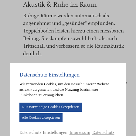
Akustik & Ruhe im Raum
Ruhige Räume werden automatisch als
angenehmer und „gesünder“ empfunden.
Teppichböden leisten hierzu einen messbaren
Beitrag: Sie dämpfen sowohl Luft- als auch
Trittschall und verbessern so die Raumakustik
deutlich.
Zum Vergleich:
Andere Bodenbelagsarten erreichen
Datenschutz Einstellungen
Trittschallverbesserungswerte von
bis zu 20 dB
,
Wir verwenden Cookies, um den Besuch unserer Website
textile Bodenbeläge hingegen liegen
attraktiv zu gestalten und die Nutzung bestimmter
Funktionen zu ermöglichen.
typischerweise zwischen
20 und 40 dB
.
Cookie-
Nur notwendige Cookies akzeptieren
Weniger Nachhall, gedämpfte Schritte, eine
Banner
insgesamt ruhigere Atmosphäre – das senkt
Alle Cookies akzeptieren
geöffnet.
Stress, fördert Konzentration und steigert das
Bitte
Wohlbefinden in Hotels, Büros,
Impressum
Datenschutz
Datenschutz-Einstellungen